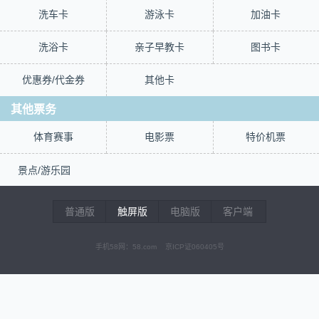
洗车卡
游泳卡
加油卡
洗浴卡
亲子早教卡
图书卡
优惠券/代金券
其他卡
其他票务
体育赛事
电影票
特价机票
景点/游乐园
普通版
触屏版
电脑版
客户端
手机58网：58.com 京ICP证060405号