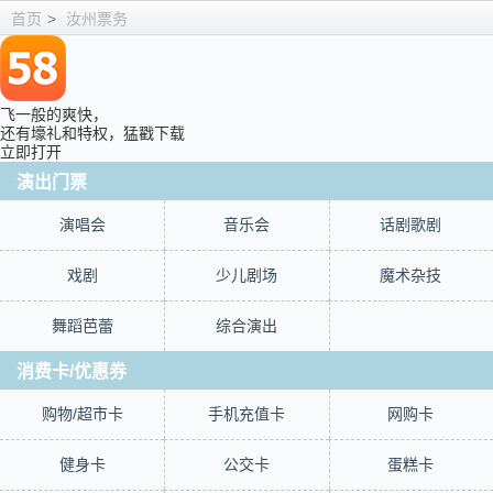
首页
>
汝州票务
飞一般的爽快，
还有壕礼和特权，猛戳下载
立即打开
演出门票
演唱会
音乐会
话剧歌剧
戏剧
少儿剧场
魔术杂技
舞蹈芭蕾
综合演出
消费卡/优惠券
购物/超市卡
手机充值卡
网购卡
健身卡
公交卡
蛋糕卡